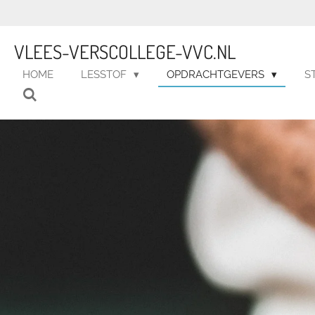
Ga
direct
naar
VLEES-VERSCOLLEGE-VVC.NL
de
HOME
LESSTOF
OPDRACHTGEVERS
S
hoofdinhoud